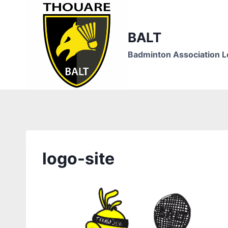
Aller
au
contenu
BALT
Badminton Association L
logo-site