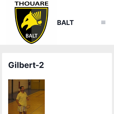
Aller
au
contenu
BALT
Gilbert-2